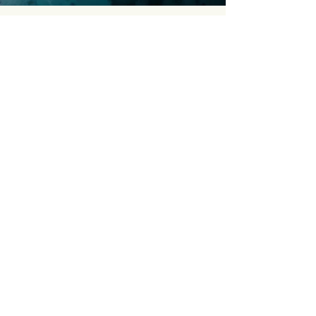
الوصول العالمي أصبح سهلاً
من أهم مزايا الحصول على جنسية فانواتو
الحرية التي توفرها من خلال إمكانية الدخول
بدون تأشيرة أو بتأشيرة عند الوصول إلى
أكثر من 95 دولة ومنطقة حول العالم.
ويشمل ذلك وجهات سياحية شهيرة مثل
المملكة المتحدة وسنغافورة وهونغ كونغ
ومعظم دول الكاريبي.
للمسافرين الدائمين، أو رواد الأعمال، أو
الراغبين في مرونة دولية أكبر، يُعد جواز
سفر فانواتو ميزةً قيّمة. فهو يُغني عن عناء